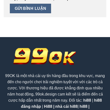
99OK là một nhà cái uy tín hàng đầu trong khu vực, mang
đến cho người chơi trải nghiệm tuyệt vời với các trò cá
cược. Với thương hiệu đã được khẳng định qua nhiều
năm hoạt động, 99ok.design cam kết sẽ là điểm đến cá
cược hấp dẫn nhất trong năm nay. Đối tác:
hi88
|
hi88
đăng nhập
|
Hi88
|
nhà cái hi88
|
hi88
|