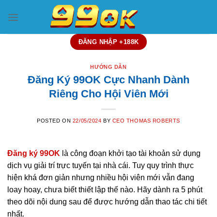
Skip
to
content
ĐĂNG NHẬP +188K
HƯỚNG DẪN
Đăng Ký 99OK Cực Nhanh Dành
Riêng Cho Hội Viên Mới
POSTED ON
22/05/2024
BY
CEO THOMAS ROBERTS
Đăng ký 99OK
là công đoạn khởi tạo tài khoản sử dụng
dịch vụ giải trí trực tuyến tại nhà cái. Tuy quy trình thực
hiện khá đơn giản nhưng nhiều hội viên mới vẫn đang
loay hoay, chưa biết thiết lập thế nào. Hãy dành ra 5 phút
theo dõi nội dung sau để được hướng dẫn thao tác chi tiết
nhất.