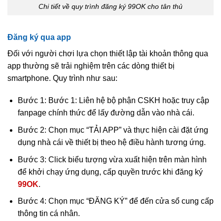
Chi tiết về quy trình đăng ký 99OK cho tân thủ
Đăng ký qua app
Đối với người chơi lựa chọn thiết lập tài khoản thông qua
app thường sẽ trải nghiệm trên các dòng thiết bị
smartphone. Quy trình như sau:
Bước 1: Bước 1: Liên hệ bộ phận CSKH hoặc truy cập
fanpage chính thức để lấy đường dẫn vào nhà cái.
Bước 2: Chọn mục “TẢI APP” và thực hiện cài đặt ứng
dụng nhà cái về thiết bị theo hệ điều hành tương ứng.
Bước 3: Click biểu tượng vừa xuất hiện trên màn hình
để khởi chạy ứng dụng, cấp quyền trước khi đăng ký
99OK
.
Bước 4: Chọn mục “ĐĂNG KÝ” để đến cửa sổ cung cấp
thông tin cá nhân.