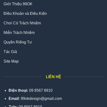
Giới Thiệu 99OK
Điều Khoản và Điều Kiện
Chơi Có Trách Nhiệm
Miễn Trách Nhiệm
Quyền Riêng Tư
Tác Giả
Site Map
LIÊN HỆ
Điện thoại:
09 8567 8910
Email:
99okdesign@gmail.com
Zalo:
09 8567 8910