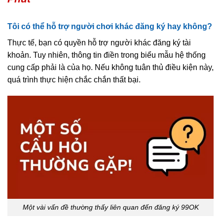
Tôi có thể hỗ trợ người chơi khác đăng ký hay không?
Thực tế, bạn có quyền hỗ trợ người khác đăng ký tài
khoản. Tuy nhiên, thông tin điền trong biểu mẫu hệ thống
cung cấp phải là của họ. Nếu không tuân thủ điều kiện này,
quá trình thực hiện chắc chắn thất bại.
Một vài vấn đề thường thấy liên quan đến đăng ký 99OK