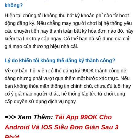
không?
Hiện tại chúng tôi không thu bất kỳ khoản phí nào từ hoạt
động đăng ký. Nếu chẳng may người chơi bị hệ thống yêu
cầu chuyển tiền hay thanh toán bất kỳ hóa đơn nào đó, hãy
kiểm tra link truy cập ngay. Có thể bạn đã sử dụng địa chỉ
giả mạo của thương hiệu nhà cái.
Lý do khiến tôi không thể đăng ký thành công?
Về cơ bản, hội viên có thể đăng ký 99OK thành công dễ
dàng nhưng phải vượt qua thêm một bước xác thực. Nếu
bạn không thỏa mãn thông tin chính chủ, chưa đủ tuổi hay
cố ý giả mạo người khác, hệ thống lập tức từ chối cung
cấp quyền sử dụng dịch vụ ngay.
=>> Xem Thêm:
Tải App 99OK Cho
Android Và IOS Siêu Đơn Giản Sau 3
Phút