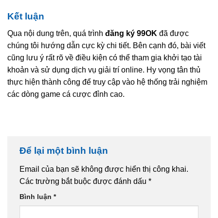
Kết luận
Qua nội dung trên, quá trình
đăng ký 99OK
đã được
chúng tôi hướng dẫn cực kỳ chi tiết. Bên cạnh đó, bài viết
cũng lưu ý rất rõ về điều kiện có thể tham gia khởi tạo tài
khoản và sử dụng dịch vụ giải trí online. Hy vọng tân thủ
thực hiện thành công để truy cập vào hệ thống trải nghiệm
các dòng game cá cược đỉnh cao.
Để lại một bình luận
Email của bạn sẽ không được hiển thị công khai.
Các trường bắt buộc được đánh dấu
*
Bình luận
*