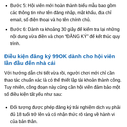
Bước 5: Hội viên mới hoàn thành biểu mẫu bao gồm
các thông tin như tên đăng nhập, mật khẩu, địa chỉ
email, số điện thoại và họ tên chính chủ.
Bước 6: Dành ra khoảng 30 giây để kiểm tra lại những
nội dung vừa điền và chọn “ĐĂNG KÝ” để kết thúc quy
trình.
Điều kiện đăng ký 99OK dành cho hội viên
lần đầu đến nhà cái
Với hướng dẫn chi tiết vừa rồi, người chơi mới chỉ cần
thao tác chuẩn xác là có thể thiết lập tài khoản thành công.
Tuy nhiên, công đoạn này cũng cần hội viên đảm bảo một
số điều kiện tất yếu như sau:
Đối tượng được phép đăng ký trải nghiệm dịch vụ phải
đủ 18 tuổi trở lên và có nhận thức rõ ràng về hành vi
của bản thân.